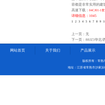
容都是非常实用的建
高速下载：
04CJ01-
详细信息：1045
1
2
3
4
5
6
7
8
9
1
上一页：无
下一页：88JZ3华北
网站首页
关于我们
产品展示
版权所有：常熟市沙家
地址：江苏省常熟市沙家浜镇中环路