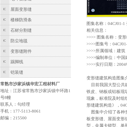
屋面变形缝
楼梯防滑条
图集名称：04CJ01
石材分割缝
相关信息：
>>>> 图集名称：
防尘地毯
>>>>图集号：04CJ01
>>>>所属领域：建筑
变形缝附件
>>>>编制单位：中
踢脚线
>>>>实行日期：200
铠装缝
变形缝建筑构造图集
常熟市沙家浜镇华宏工程材料厂
目前我国大型公共建
地址：江苏省常熟市沙家浜镇中环路1
铁皮、钠板或铝板现
号8幢
现象，标准院及时组
联系人：勾经理
形缝建筑构造》，04CJ01
手机：177-5113-8061
图集中介绍了各种变
邮编：215500
板变形缝、屋面变形
型，金属卡锁型、单