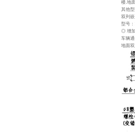
楼.地
其他型
双列嵌
型号：F
◎ 增
车辆通
地面双