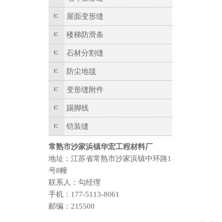
屋面变形缝
楼梯防滑条
石材分割缝
防尘地毯
变形缝附件
踢脚线
铠装缝
常熟市沙家浜镇华宏工程材料厂
地址：江苏省常熟市沙家浜镇中环路1
号8幢
联系人：勾经理
手机：177-5113-8061
邮编：215500