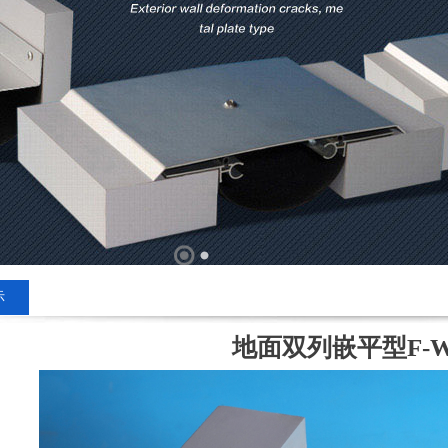
示
地面双列嵌平型F-