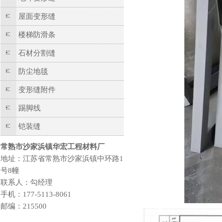
屋面变形缝
楼梯防滑条
石材分割缝
防尘地毯
变形缝附件
踢脚线
铠装缝
常熟市沙家浜镇华宏工程材料厂
地址：江苏省常熟市沙家浜镇中环路1
号8幢
联系人：勾经理
手机：177-5113-8061
邮编：215500