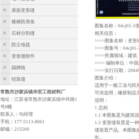
屋面变形缝
楼梯防滑条
图集名称：04cj01
石材分割缝
相关信息：
>>>>图集名称：变
防尘地毯
>>>>图集号：04cj01-
>>>>所属领域：建筑
变形缝附件
>>>> 编制单位：
踢脚线
>>>>实行日期：200
图集介绍：
铠装缝
适用于一般工业与民
常熟市沙家浜镇华宏工程材料厂
可供选用，橡胶制品
地址：江苏省常熟市沙家浜镇中环路1
说明：
号8幢
1 总则
联系人：勾经理
1.1 本图集是为建
手机：177-5113-8061
1.2 变形缝装置
邮编：215500
缝装置产品。本图集
年。