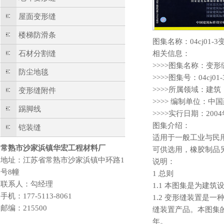
屋面变形缝
楼梯防滑条
图集名称：04cj01
石材分割缝
相关信息：
>>>>图集名称：变
防尘地毯
>>>>图集号：04cj01-
>>>>所属领域：建筑
变形缝附件
>>>> 编制单位：
踢脚线
>>>>实行日期：200
图集介绍：
铠装缝
适用于一般工业与民
常熟市沙家浜镇华宏工程材料厂
可供选用，橡胶制品
地址：江苏省常熟市沙家浜镇中环路1
说明：
号8幢
1 总则
联系人：勾经理
1.1 本图集是为建
手机：177-5113-8061
1.2 变形缝装置
邮编：215500
缝装置产品。本图集
年。