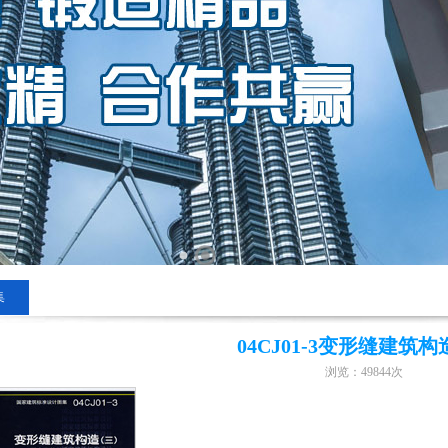
集
04CJ01-3变形缝建筑构
浏览：
49844
次