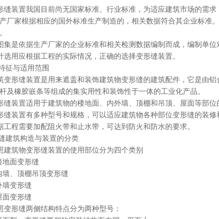
 变形缝装置我国目前尚无国家标准、行业标准，为适应建筑市场的需
产厂家根据相应的国外标准生产制造的，相关数据符合其企业标准
。
 本图集是依据生产厂家的企业标准和相关检测数据编制而成，编制单
 设计选用应根据工程的实际情况，正确的选择变形缝装置。
品特征与适用范围
 建筑变形缝装置是用来遮盖和装饰建筑物变形缝的建筑配件，它是由
杆及橡胶嵌条等组成的集实用性和装饰性于一体的工业化产品。
 变形缝装置适用于建筑物的楼地面、内外墙、顶棚和吊顶、屋面等部位
 变形缝装置有多种型号和规格，可以适应建筑物各种部位变形缝的装
 根据工程需要加配阻火带和止水带，可达到防火和防水的要求。
形缝建筑构造与装置的分类
 按照建筑物变形缝装置的使用部位分为四个类别
1 楼地面变形缝
.2 内墙、顶棚吊顶变形缝
3 外墙变形缝
4 屋面变形缝
 按照变形缝两侧结构特点分为两种型号：