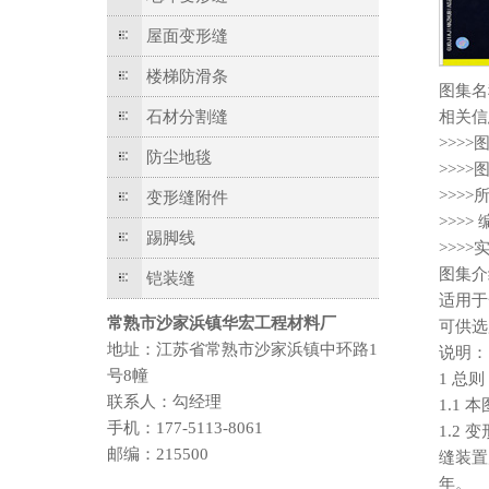
屋面变形缝
楼梯防滑条
图集名
石材分割缝
相关信
>>>
防尘地毯
>>>>
>>>
变形缝附件
>>>
踢脚线
>>>>
图集介
铠装缝
适用于
常熟市沙家浜镇华宏工程材料厂
可供选
地址：江苏省常熟市沙家浜镇中环路1
说明：
号8幢
1 总则
联系人：勾经理
1.1
手机：177-5113-8061
1.2
邮编：215500
缝装置
年。